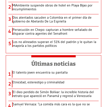
MiAmbiente suspende obras de hotel en Playa Bijao por
2
incumplimientos
Dos atentados sacuden a Colombia en el primer día de
3
gobierno de Abelardo De La Espriella
Persecución en Chepo: capturan a hombre señalado de
4
disparar contra agentes del Senafront
Los no alineados superan el 51% del padrón y le quitan la
5
mayoría a los partidos políticos
Últimas noticias
El talento joven encuentra su pantalla​
1
Etnicidad, estereotipo y criminalidad
2
El óleo perdido de Simón Bolívar: la increíble historia del
3
retrato que apareció en Panamá y regresó a Venezuela
Samuel Vernaza: ‘La comida más cara es la que no se
4