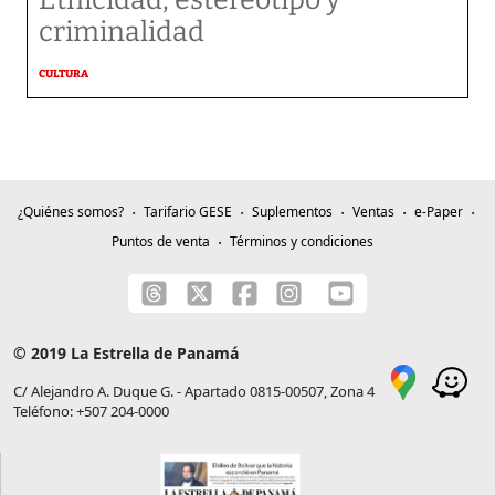
Etnicidad, estereotipo y
criminalidad
CULTURA
¿Quiénes somos?
Tarifario GESE
Suplementos
Ventas
e-Paper
Puntos de venta
Términos y condiciones
© 2019 La Estrella de Panamá
C/ Alejandro A. Duque G. - Apartado 0815-00507, Zona 4
Teléfono: +507 204-0000