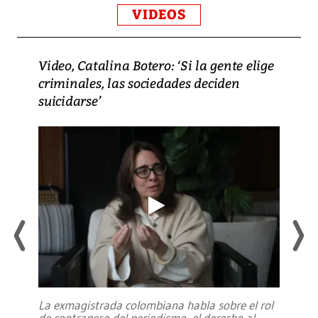
VIDEOS
Video, Catalina Botero: ‘Si la gente elige
criminales, las sociedades deciden
suicidarse’
La exmagistrada colombiana habla sobre el rol
de contrapeso del periodismo, el derecho al