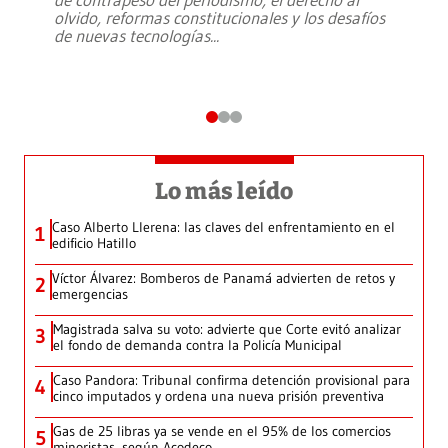
olvido, reformas constitucionales y los desafíos
de nuevas tecnologías
...
Lo más leído
Caso Alberto Llerena: las claves del enfrentamiento en el
1
edificio Hatillo
Víctor Álvarez: Bomberos de Panamá advierten de retos y
2
emergencias
Magistrada salva su voto: advierte que Corte evitó analizar
3
el fondo de demanda contra la Policía Municipal
Caso Pandora: Tribunal confirma detención provisional para
4
cinco imputados y ordena una nueva prisión preventiva
Gas de 25 libras ya se vende en el 95% de los comercios
5
minoristas, según Acodeco