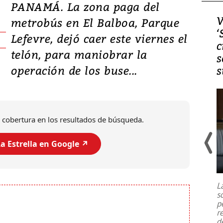
PANAMÁ. La zona paga del
Video, Japón: Terremoto
V
metrobús en El Balboa, Parque
deja heridos y graves
‘
Lefevre, dejó caer este viernes el
daños en Kumamoto
c
telón, para maniobrar la
s
operación de los buse...
s
 cobertura en los resultados de búsqueda.
a Estrella en Google ↗️
Un fuerte terremoto de magnitud
7,1 se registró este martes 28 de
julio en la prefectura de Kumamoto,
L
al sur de Japón, provocando una
s
emergencia de gran
...
p
r
d