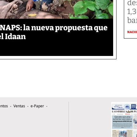
de
1,
ba
ANAPS: la nueva propuesta que
NACI
l Idaan
ntos
Ventas
e-Paper