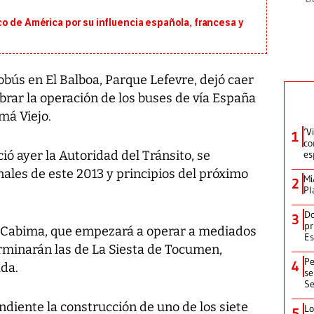
o de América por su influencia española, francesa y
ús en El Balboa, Parque Lefevre, dejó caer
obrar la operación de los buses de vía España
má Viejo.
‘V
1
co
ó ayer la Autoridad del Tránsito, se
es
nales de este 2013 y principios del próximo
Mi
2
Pl
Do
3
pr
La Cabima, que empezará a operar a mediados
Es
erminarán las de La Siesta de Tocumen,
Pe
4
ada.
se
Se
ndiente la construcción de uno de los siete
Lo
5