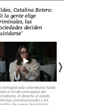
ideo, Catalina Botero:
Video: Lula la
Si la gente elige
candidatura 
riminales, las
promesas de i
ociedades deciden
en defensa, ed
uicidarse’
tierras raras
a exmagistrada colombiana habla
Entre recuerdos y es
obre el rol de contrapeso del
referencias hacia sus
eriodismo, el derecho al olvido,
presidente de Brasil,
eformas constitucionales y los
da Silva, oficializó 
esafíos de nuevas tecnologías
...
candidatura
...