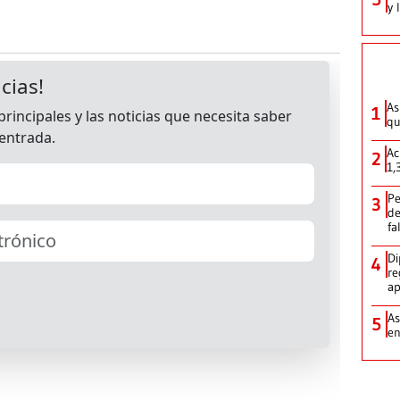
y 
As
1
qu
Ac
2
1,
Pe
3
de
fa
Di
4
re
ap
As
5
e