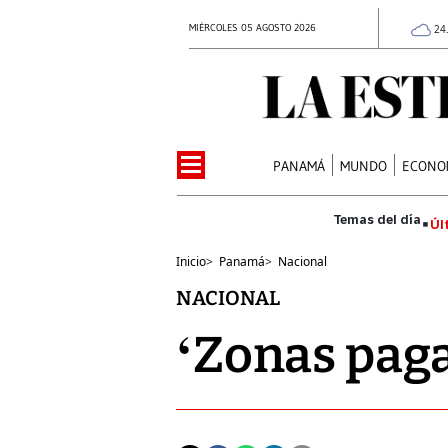
MIÉRCOLES 05 AGOSTO 2026
24
PANAMÁ
MUNDO
ECONO
Úl
Inicio
>
Panamá
>
Nacional
NACIONAL
‘Zonas paga