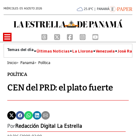
MIÉRCOLES 05 AGOSTO 2026
25.8°C | PANAMÁ
Últimas Noticias
La Llorona
Venezuela
José Raúl
Inicio
>
Panamá
>
Política
POLÍTICA
CEN del PRD: el plato fuerte
Por
Redacción Digital La Estrella