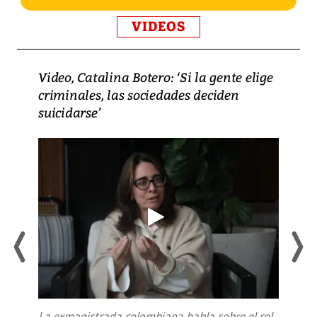
VIDEOS
Video, Catalina Botero: ‘Si la gente elige
criminales, las sociedades deciden
suicidarse’
La exmagistrada colombiana habla sobre el rol