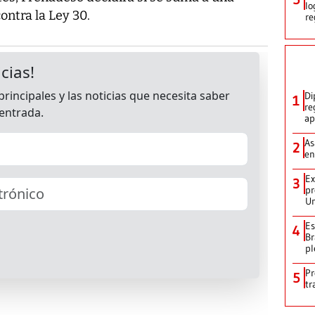
lo
ntra la Ley 30.
re
Di
1
re
ap
As
2
en
Ex
3
pr
Un
Es
4
Br
pl
Pr
5
tr