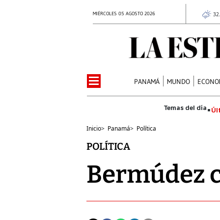
MIÉRCOLES 05 AGOSTO 2026
32
PANAMÁ
MUNDO
ECONO
Úl
Inicio
>
Panamá
>
Política
POLÍTICA
Bermúdez cr