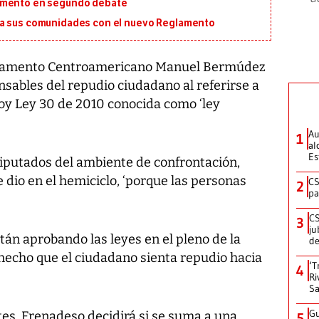
lamento en segundo debate
ra sus comunidades con el nuevo Reglamento
rlamento Centroamericano Manuel Bermúdez
nsables del repudio ciudadano al referirse a
hoy Ley 30 de 2010 conocida como ‘ley
Au
1
al
Es
iputados del ambiente de confrontación,
 dio en el hemiciclo, ‘porque las personas
CS
2
pa
CS
3
ju
án aprobando las leyes en el pleno de la
de
hecho que el ciudadano sienta repudio hacia
‘T
4
Ri
Sa
Gu
tes, Frenadeso decidirá si se suma a una
5