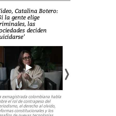
ideo, Catalina Botero:
Video: Lula la
Si la gente elige
candidatura 
riminales, las
promesas de i
ociedades deciden
en defensa, ed
uicidarse’
tierras raras
a exmagistrada colombiana habla
Entre recuerdos y es
obre el rol de contrapeso del
referencias hacia sus
eriodismo, el derecho al olvido,
presidente de Brasil,
eformas constitucionales y los
da Silva, oficializó 
esafíos de nuevas tecnologías
...
candidatura
...