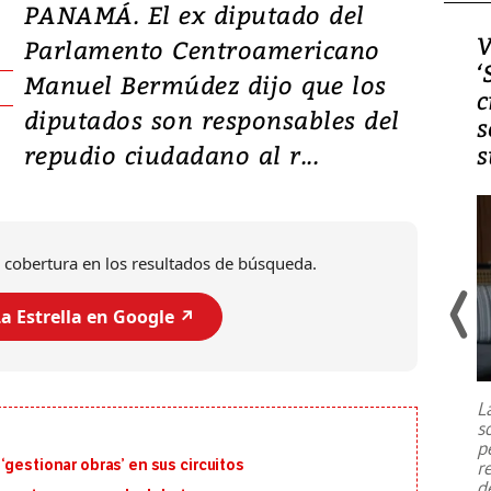
PANAMÁ. El ex diputado del
Video, Japón: Terremoto
V
Parlamento Centroamericano
deja heridos y graves
‘
Manuel Bermúdez dijo que los
daños en Kumamoto
c
diputados son responsables del
s
repudio ciudadano al r...
s
 cobertura en los resultados de búsqueda.
a Estrella en Google ↗️
Un fuerte terremoto de magnitud
7,1 se registró este martes 28 de
julio en la prefectura de Kumamoto,
L
al sur de Japón, provocando una
s
emergencia de gran
...
p
‘gestionar obras’ en sus circuitos
r
d