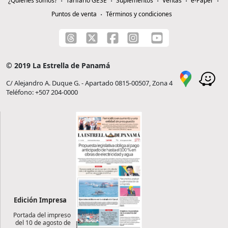
¿Quiénes somos?
Tarifario GESE
Suplementos
Ventas
e-Paper
Puntos de venta
Términos y condiciones
© 2019 La Estrella de Panamá
C/ Alejandro A. Duque G. - Apartado 0815-00507, Zona 4
Teléfono: +507 204-0000
Edición Impresa
Portada del impreso
del 10 de agosto de