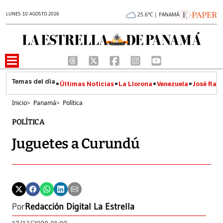
LUNES 10 AGOSTO 2026
25.6°C | PANAMÁ
Últimas Noticias
La Llorona
Venezuela
José Raúl
Inicio
>
Panamá
>
Política
POLÍTICA
Juguetes a Curundú
Por
Redacción Digital La Estrella