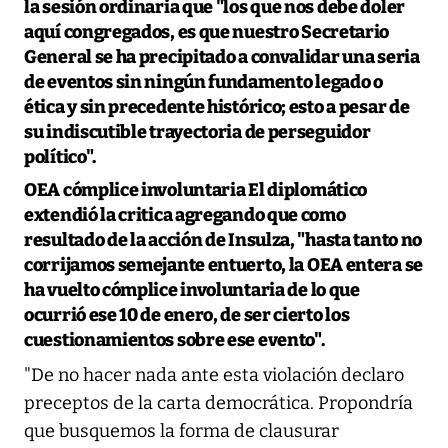
la sesión ordinaria que "los que nos debe doler
aquí congregados, es que nuestro Secretario
General se ha precipitado a convalidar una seria
de eventos sin ningún fundamento legado o
ética y sin precedente histórico; esto a pesar de
su indiscutible trayectoria de perseguidor
político".
OEA cómplice involuntaria
El diplomático
extendió la critica agregando que como
resultado de la acción de Insulza, "hasta tanto no
corrijamos semejante entuerto, la OEA entera se
ha vuelto cómplice involuntaria de lo que
ocurrió ese 10 de enero, de ser cierto los
cuestionamientos sobre ese evento".
"De no hacer nada ante esta violación declaro
preceptos de la carta democrática. Propondría
que busquemos la forma de clausurar