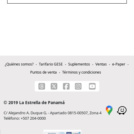
¿Quiénes somos?
Tarifario GESE
Suplementos
Ventas
e-Paper
Puntos de venta
Términos y condiciones
© 2019 La Estrella de Panamá
C/ Alejandro A. Duque G. - Apartado 0815-00507, Zona 4
Teléfono: +507 204-0000