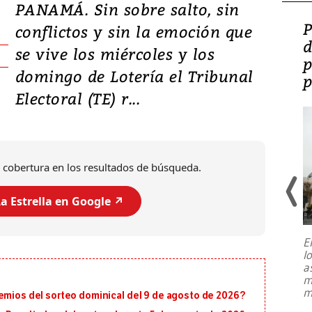
PANAMÁ. Sin sobre salto, sin
Video: Lula lanza su
P
conflictos y sin la emoción que
candidatura con
d
se vive los miércoles y los
promesas de inversión
p
domingo de Lotería el Tribunal
en defensa, educación y
p
Electoral (TE) r...
tierras raras
 cobertura en los resultados de búsqueda.
a Estrella en Google ↗️
E
l
Entre recuerdos y escuetas
a
referencias hacia sus adversarios, el
m
presidente de Brasil, Luiz Inácio Lula
m
emios del sorteo dominical del 9 de agosto de 2026?
da Silva, oficializó este domingo su
candidatura
...