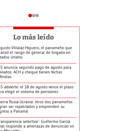
Lo más leído
gusto Villalaz-Higuero, el panameño que
canzó el rango de general de brigada en
tados Unidos
S anuncia segundo pago de agosto para
bilados: ACH y cheque tienen fechas
finidas
S advierte: el 18 de agosto vence el plazo
ra elegir el sistema de pensiones
erra Rusia-Ucrania: otros dos panameños
gran ser repatriados y emprenden su
greso a Panamá
ransparencia selectiva’: Guillermo García
vas responde a amenazas de denuncias en
n Miguelito