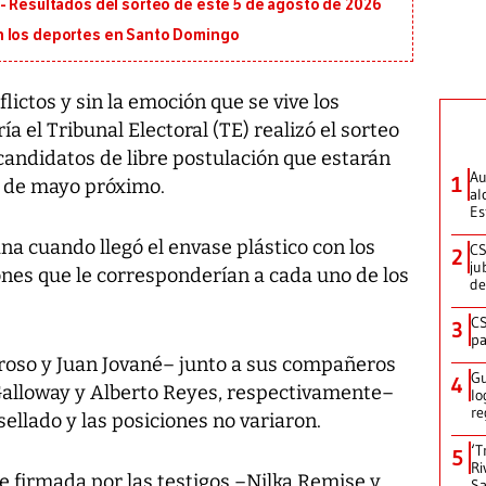
- Resultados del sorteo de este 5 de agosto de 2026
n los deportes en Santo Domingo
lictos y sin la emoción que se vive los
a el Tribunal Electoral (TE) realizó el sorteo
 candidatos de libre postulación que estarán
Au
1
4 de mayo próximo.
al
Es
na cuando llegó el envase plástico con los
CS
2
ju
iones que le corresponderían a cada uno de los
de
CS
3
pa
roso y Juan Jované– junto a sus compañeros
Gu
4
 Galloway y Alberto Reyes, respectivamente–
lo
re
ellado y las posiciones no variaron.
‘T
5
Ri
fue firmada por las testigos –Nilka Remise y
Sa