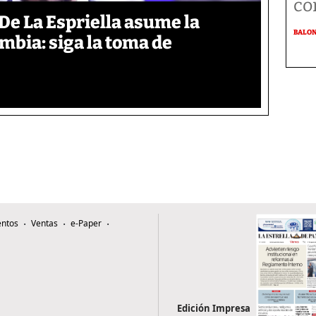
co
De La Espriella asume la
BALO
mbia: siga la toma de
ntos
Ventas
e-Paper
Edición Impresa