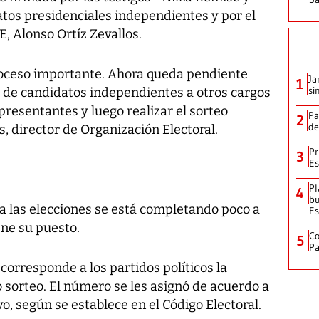
tos presidenciales independientes y por el
E, Alonso Ortíz Zevallos.
roceso importante. Ahora queda pendiente
Ja
1
si
 de candidatos independientes a otros cargos
resentantes y luego realizar el sorteo
Pa
2
de
s, director de Organización Electoral.
Pr
3
Es
Pl
4
bu
a las elecciones se está completando poco a
Es
ene su puesto.
Co
5
Pa
 corresponde a los partidos políticos la
 sorteo. El número se les asignó de acuerdo a
vo, según se establece en el Código Electoral.