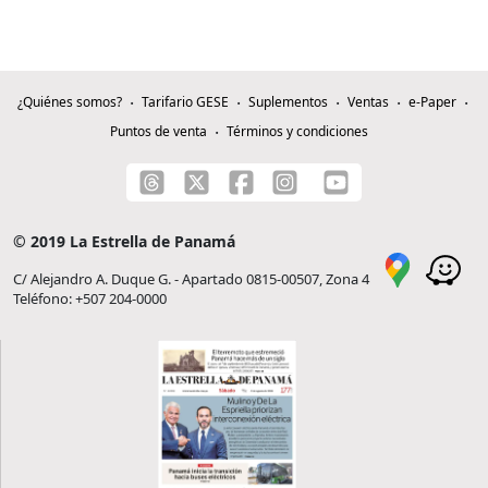
¿Quiénes somos?
Tarifario GESE
Suplementos
Ventas
e-Paper
Puntos de venta
Términos y condiciones
© 2019 La Estrella de Panamá
C/ Alejandro A. Duque G. - Apartado 0815-00507, Zona 4
Teléfono: +507 204-0000