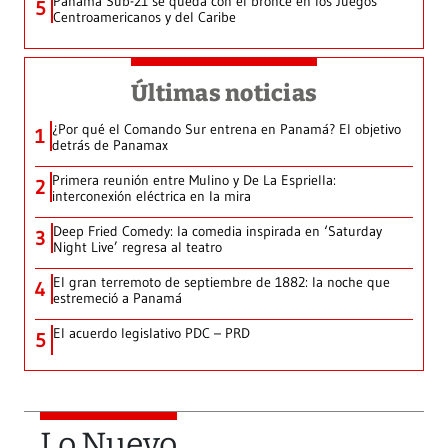
Panamá Sub-21 se queda con el bronce en los Juegos
5
Centroamericanos y del Caribe
Últimas noticias
¿Por qué el Comando Sur entrena en Panamá? El objetivo
1
detrás de Panamax
Primera reunión entre Mulino y De La Espriella:
2
interconexión eléctrica en la mira
Deep Fried Comedy: la comedia inspirada en ‘Saturday
3
Night Live’ regresa al teatro
El gran terremoto de septiembre de 1882: la noche que
4
estremeció a Panamá
El acuerdo legislativo PDC – PRD
5
Lo Nuevo