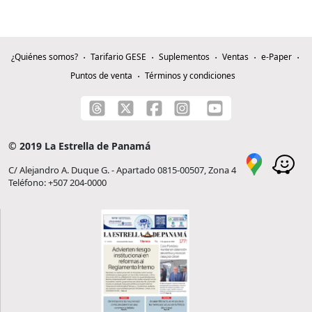
¿Quiénes somos?
Tarifario GESE
Suplementos
Ventas
e-Paper
Puntos de venta
Términos y condiciones
© 2019 La Estrella de Panamá
C/ Alejandro A. Duque G. - Apartado 0815-00507, Zona 4
Teléfono: +507 204-0000