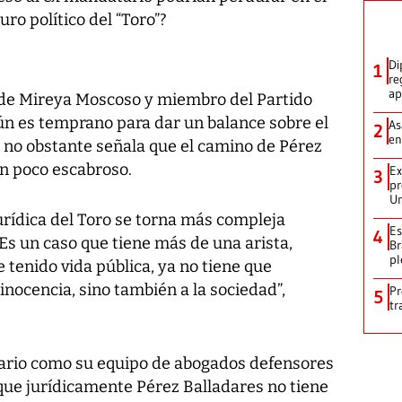
uro político del “Toro”?
Di
1
re
ap
o de Mireya Moscoso y miembro del Partido
n es temprano para dar un balance sobre el
As
2
en
e, no obstante señala que el camino de Pérez
n poco escabroso.
Ex
3
pr
Un
urídica del Toro se torna más compleja
Es
4
“Es un caso que tiene más de una arista,
Br
pl
 tenido vida pública, ya no tiene que
inocencia, sino también a la sociedad”,
Pr
5
tr
tario como su equipo de abogados defensores
que jurídicamente Pérez Balladares no tiene