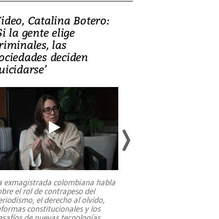
ideo, Catalina Botero:
Video: Lula la
Si la gente elige
candidatura 
riminales, las
promesas de i
ociedades deciden
en defensa, ed
uicidarse’
tierras raras
a exmagistrada colombiana habla
Entre recuerdos y es
obre el rol de contrapeso del
referencias hacia sus
eriodismo, el derecho al olvido,
presidente de Brasil,
eformas constitucionales y los
da Silva, oficializó 
esafíos de nuevas tecnologías
...
candidatura
...