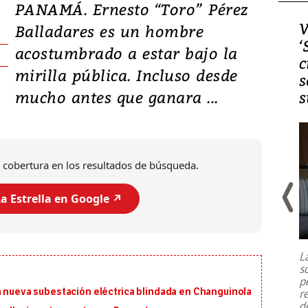
PANAMÁ. Ernesto “Toro” Pérez
Video, Japón: Terremoto
V
Balladares es un hombre
deja heridos y graves
‘
acostumbrado a estar bajo la
daños en Kumamoto
c
mirilla pública. Incluso desde
s
mucho antes que ganara ...
s
 cobertura en los resultados de búsqueda.
a Estrella en Google ↗️
Un fuerte terremoto de magnitud
7,1 se registró este martes 28 de
julio en la prefectura de Kumamoto,
L
al sur de Japón, provocando una
s
emergencia de gran
...
p
a nueva subestación eléctrica blindada en Changuinola
r
d