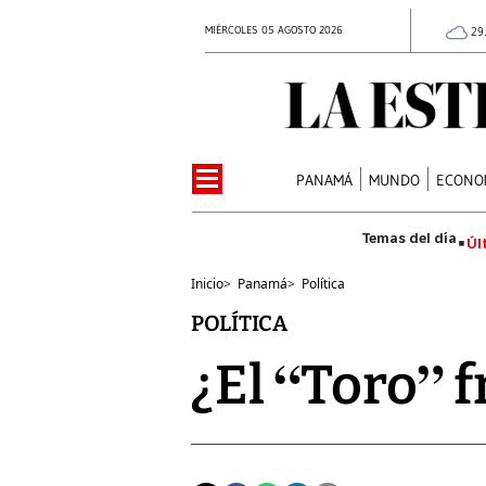
MIÉRCOLES 05 AGOSTO 2026
29
PANAMÁ
MUNDO
ECONO
Úl
Inicio
>
Panamá
>
Política
POLÍTICA
¿El “Toro” f