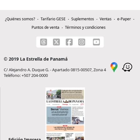
¿Quiénes somos?
Tarifario GESE
Suplementos
Ventas
e-Paper
Puntos de venta
Términos y condiciones
© 2019 La Estrella de Panamá
C/ Alejandro A. Duque G. - Apartado 0815-00507, Zona 4
Teléfono: +507 204-0000
Edición Impresa