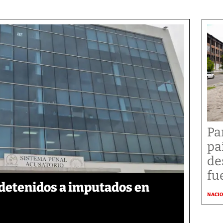
Pa
pa
de
fu
detenidos a imputados en
NACI