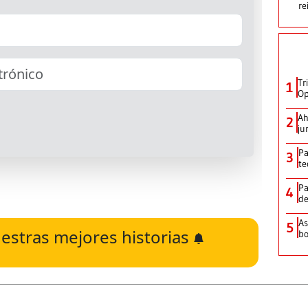
re
Tr
1
Op
Ah
2
ju
Pa
3
te
Pa
4
de
As
5
estras mejores historias
bo