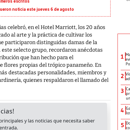
imeros escritos
ueron noticia este jueves 6 de agosto
as celebró, en el Hotel Marriott, los 20 años
o al arte y la práctica de cultivar los
que participaron distinguidas damas de la
 este selecto grupo, recordaron anécdotas
Ma
1
ribución que han hecho para el
ev
Po
e flores propias del trópico panameño. En
emás destacadas personalidades, miembros y
Ví
2
ad
ardinería, quienes respaldaron el llamado del
Ca
3
pr
un
Ga
4
lo
Do
5
co