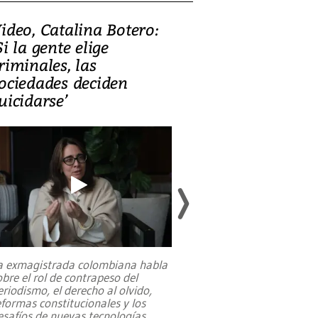
ideo, Catalina Botero:
Video: Lula la
Si la gente elige
candidatura 
riminales, las
promesas de i
ociedades deciden
en defensa, ed
uicidarse’
tierras raras
a exmagistrada colombiana habla
Entre recuerdos y es
obre el rol de contrapeso del
referencias hacia sus
eriodismo, el derecho al olvido,
presidente de Brasil,
eformas constitucionales y los
da Silva, oficializó 
esafíos de nuevas tecnologías
...
candidatura
...