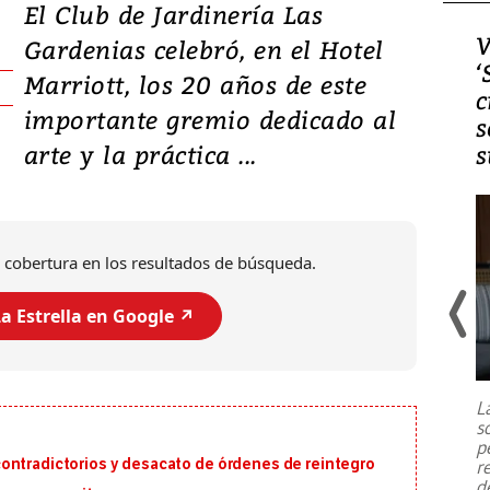
El Club de Jardinería Las
Video, Japón: Terremoto
V
Gardenias celebró, en el Hotel
deja heridos y graves
‘
Marriott, los 20 años de este
daños en Kumamoto
c
importante gremio dedicado al
s
arte y la práctica ...
s
 cobertura en los resultados de búsqueda.
a Estrella en Google ↗️
Un fuerte terremoto de magnitud
7,1 se registró este martes 28 de
julio en la prefectura de Kumamoto,
L
al sur de Japón, provocando una
s
emergencia de gran
...
p
ontradictorios y desacato de órdenes de reintegro
r
d