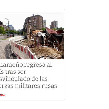
nameño regresa al
ís tras ser
svinculado de las
erzas militares rusas
ONAL