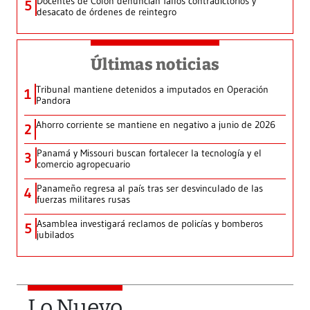
Docentes de Colón denuncian fallos contradictorios y
5
desacato de órdenes de reintegro
Últimas noticias
Tribunal mantiene detenidos a imputados en Operación
1
Pandora
Ahorro corriente se mantiene en negativo a junio de 2026
2
Panamá y Missouri buscan fortalecer la tecnología y el
3
comercio agropecuario
Panameño regresa al país tras ser desvinculado de las
4
fuerzas militares rusas
Asamblea investigará reclamos de policías y bomberos
5
jubilados
Lo Nuevo