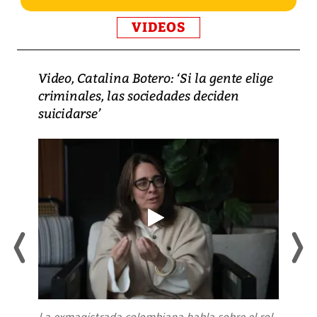
VIDEOS
Video, Catalina Botero: ‘Si la gente elige
criminales, las sociedades deciden
suicidarse’
La exmagistrada colombiana habla sobre el rol