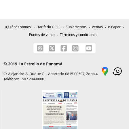
¿Quiénes somos?
Tarifario GESE
Suplementos
Ventas
e-Paper
Puntos de venta
Términos y condiciones
© 2019 La Estrella de Panamá
C/ Alejandro A. Duque G. - Apartado 0815-00507, Zona 4
Teléfono: +507 204-0000