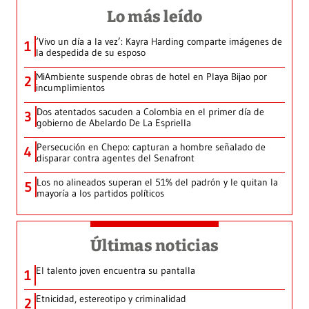
Lo más leído
‘Vivo un día a la vez’: Kayra Harding comparte imágenes de
1
la despedida de su esposo
MiAmbiente suspende obras de hotel en Playa Bijao por
2
incumplimientos
Dos atentados sacuden a Colombia en el primer día de
3
gobierno de Abelardo De La Espriella
Persecución en Chepo: capturan a hombre señalado de
4
disparar contra agentes del Senafront
Los no alineados superan el 51% del padrón y le quitan la
5
mayoría a los partidos políticos
Últimas noticias
El talento joven encuentra su pantalla​
1
Etnicidad, estereotipo y criminalidad
2