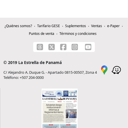
¿Quiénes somos?
Tarifario GESE
Suplementos
Ventas
e-Paper
Puntos de venta
Términos y condiciones
© 2019 La Estrella de Panamá
C/ Alejandro A. Duque G. - Apartado 0815-00507, Zona 4
Teléfono: +507 204-0000