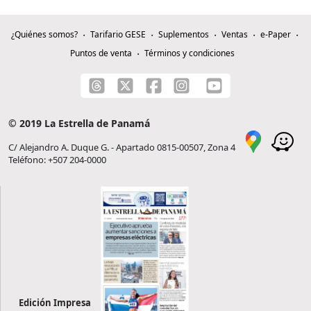
¿Quiénes somos?
Tarifario GESE
Suplementos
Ventas
e-Paper
Puntos de venta
Términos y condiciones
© 2019 La Estrella de Panamá
C/ Alejandro A. Duque G. - Apartado 0815-00507, Zona 4
Teléfono: +507 204-0000
Edición Impresa