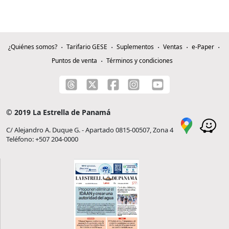
¿Quiénes somos?
Tarifario GESE
Suplementos
Ventas
e-Paper
Puntos de venta
Términos y condiciones
© 2019 La Estrella de Panamá
C/ Alejandro A. Duque G. - Apartado 0815-00507, Zona 4
Teléfono: +507 204-0000