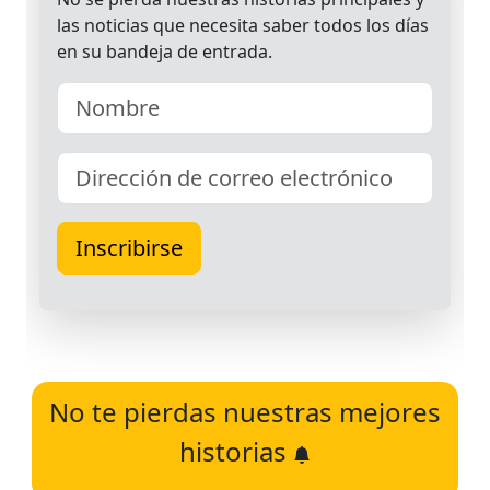
No te pierdas nuestras mejores
historias