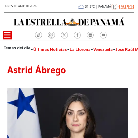
LUNES 03 AGOSTO 2026
31.3°C | PANAMÁ
Últimas Noticias
La Llorona
Venezuela
José Raúl 
Astrid Ábrego