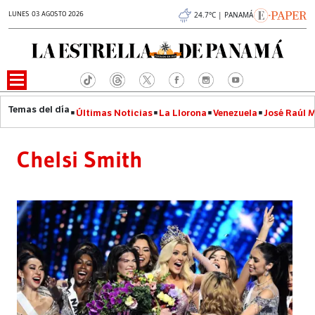
LUNES 03 AGOSTO 2026
24.7°C | PANAMÁ
Últimas Noticias
La Llorona
Venezuela
José Raúl 
Chelsi Smith