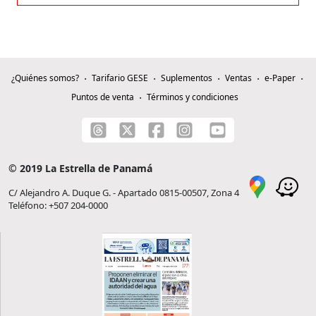
¿Quiénes somos?
Tarifario GESE
Suplementos
Ventas
e-Paper
Puntos de venta
Términos y condiciones
© 2019 La Estrella de Panamá
C/ Alejandro A. Duque G. - Apartado 0815-00507, Zona 4
Teléfono: +507 204-0000