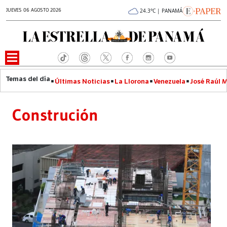
JUEVES 06 AGOSTO 2026
24.3°C | PANAMÁ
Últimas Noticias
La Llorona
Venezuela
José Raúl 
Construción