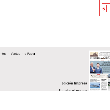
El
5
ntos
Ventas
e-Paper
Edición Impresa
Portada del impreso
del 8 de agosto de
2026
0507, Zona 4