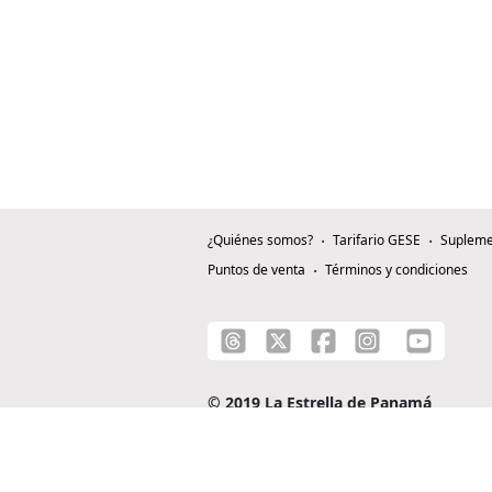
¿Quiénes somos?
Tarifario GESE
Supleme
Puntos de venta
Términos y condiciones
© 2019 La Estrella de Panamá
C/ Alejandro A. Duque G. - Apartado 0815-0
Teléfono: +507 204-0000