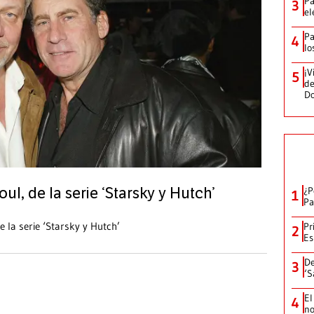
Pa
3
el
Pa
4
lo
¡V
5
de
D
¿P
ul, de la serie ‘Starsky y Hutch’
1
Pa
e la serie ‘Starsky y Hutch’
Pr
2
Es
De
3
‘S
El
4
no