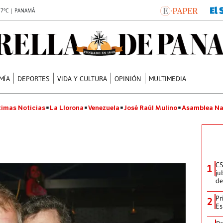
.7°C | PANAMÁ
MÍA
DEPORTES
VIDA Y CULTURA
OPINIÓN
MULTIMEDIA
timas Noticias
La Llorona
Venezuela
José Raúl Mulino
Asamblea Na
CS
1
ju
de
Pr
2
Es