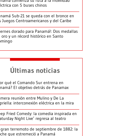
namá comienza su ruta a la movilidad
éctrica con 5 buses chinos
namá Sub-21 se queda con el bronce en
s Juegos Centroamericanos y del Caribe
iernes dorado para Panamá!: Dos medallas
 oro y un récord histórico en Santo
omingo
Últimas noticias
or qué el Comando Sur entrena en
namá? El objetivo detrás de Panamax
imera reunión entre Mulino y De La
priella: interconexión eléctrica en la mira
ep Fried Comedy: la comedia inspirada en
aturday Night Live’ regresa al teatro
 gran terremoto de septiembre de 1882: la
che que estremeció a Panamá