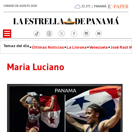
SÁBADO 08 AGOSTO 2026
33.3°C | PANAMÁ
Últimas Noticias
La Llorona
Venezuela
José Raúl 
Maria Luciano