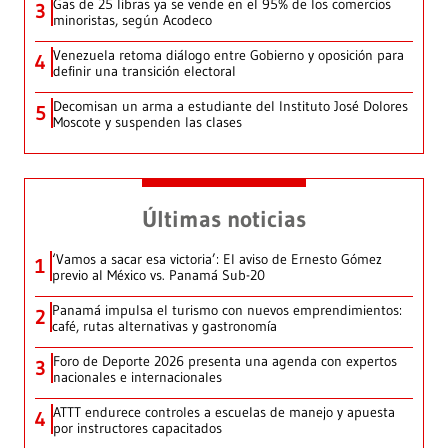
Gas de 25 libras ya se vende en el 95% de los comercios
3
minoristas, según Acodeco
Venezuela retoma diálogo entre Gobierno y oposición para
4
definir una transición electoral
Decomisan un arma a estudiante del Instituto José Dolores
5
Moscote y suspenden las clases
Últimas noticias
‘Vamos a sacar esa victoria’: El aviso de Ernesto Gómez
1
previo al México vs. Panamá Sub-20
Panamá impulsa el turismo con nuevos emprendimientos:
2
café, rutas alternativas y gastronomía
Foro de Deporte 2026 presenta una agenda con expertos
3
nacionales e internacionales
ATTT endurece controles a escuelas de manejo y apuesta
4
por instructores capacitados