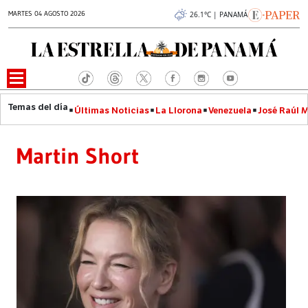
MARTES 04 AGOSTO 2026
26.1°C | PANAMÁ
Últimas Noticias
La Llorona
Venezuela
José Raúl 
Martin Short