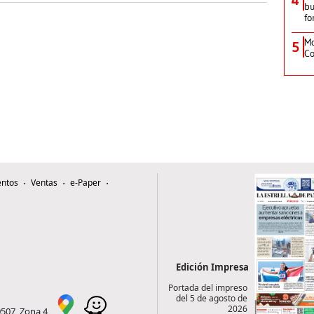
bu
fo
Mo
5
Co
ntos
Ventas
e-Paper
Edición Impresa
Portada del impreso
del 5 de agosto de
2026
0507, Zona 4