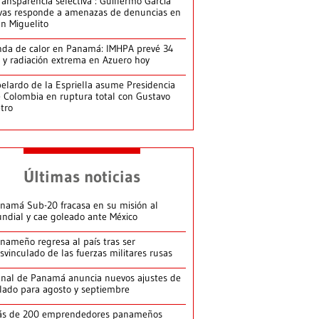
ransparencia selectiva’: Guillermo García
vas responde a amenazas de denuncias en
n Miguelito
da de calor en Panamá: IMHPA prevé 34
 y radiación extrema en Azuero hoy
elardo de la Espriella asume Presidencia
 Colombia en ruptura total con Gustavo
tro
Últimas noticias
namá Sub-20 fracasa en su misión al
ndial y cae goleado ante México
nameño regresa al país tras ser
svinculado de las fuerzas militares rusas
nal de Panamá anuncia nuevos ajustes de
lado para agosto y septiembre
ás de 200 emprendedores panameños