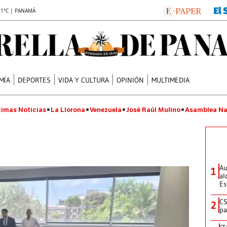
.1°C | PANAMÁ
MÍA
DEPORTES
VIDA Y CULTURA
OPINIÓN
MULTIMEDIA
timas Noticias
La Llorona
Venezuela
José Raúl Mulino
Asamblea Na
Au
1
al
Es
CS
2
pa