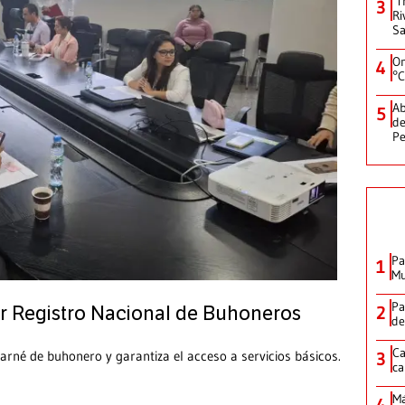
‘T
3
Ri
Sa
On
4
°C
Ab
5
de
Pe
Pa
1
Mu
Pa
2
r Registro Nacional de Buhoneros
de
Ca
carné de buhonero y garantiza el acceso a servicios básicos.
3
ca
M
4