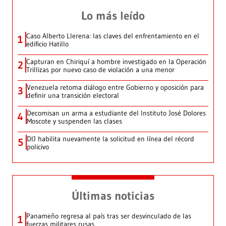
Lo más leído
Caso Alberto Llerena: las claves del enfrentamiento en el
1
edificio Hatillo
Capturan en Chiriquí a hombre investigado en la Operación
2
Trillizas por nuevo caso de violación a una menor
Venezuela retoma diálogo entre Gobierno y oposición para
3
definir una transición electoral
Decomisan un arma a estudiante del Instituto José Dolores
4
Moscote y suspenden las clases
DIJ habilita nuevamente la solicitud en línea del récord
5
policivo
Últimas noticias
Panameño regresa al país tras ser desvinculado de las
1
fuerzas militares rusas