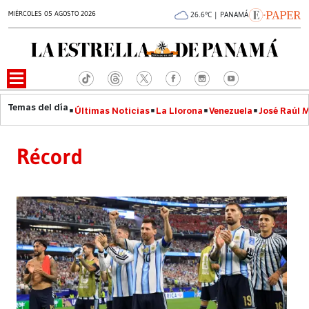
MIÉRCOLES 05 AGOSTO 2026
26.6°C | PANAMÁ
Últimas Noticias
La Llorona
Venezuela
José Raúl 
Récord