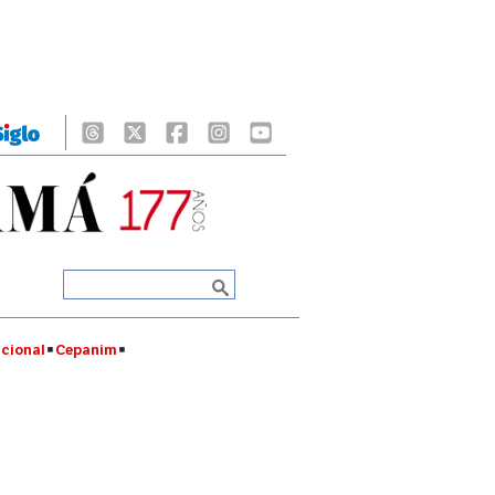
cional
Cepanim