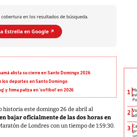
 cobertura en los resultados de búsqueda.
a Estrella en Google ↗️
anamá alista su cierre en Santo Domingo 2026
n los deportes en Santo Domingo
Ma
’ y firma paliza en ‘softbol’ en 2026
1
ev
Po
 historia este domingo 26 de abril al
Ví
2
ad
 en bajar oficialmente de las dos horas en
 Maratón de Londres con un tiempo de 1:59:30.
Ca
3
pr
un