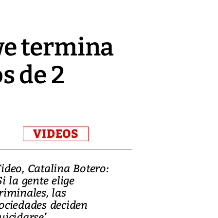
we termina
s de 2
VIDEOS
ideo, Catalina Botero:
Video: Lula la
Si la gente elige
candidatura 
riminales, las
promesas de i
ociedades deciden
en defensa, ed
uicidarse’
tierras raras