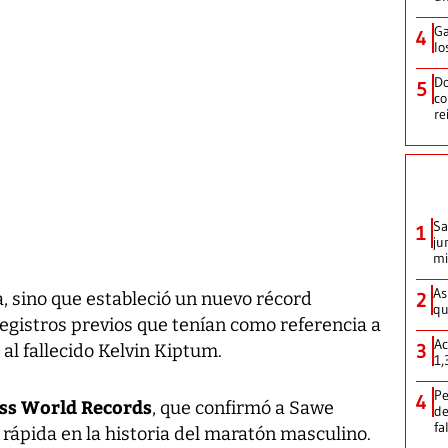
Ga
4
lo
Do
5
co
re
Sa
1
ju
mi
As
2
ia, sino que estableció un nuevo récord
qu
gistros previos que tenían como referencia a
Ac
3
al fallecido Kelvin Kiptum.
1,
Pe
4
ss World Records
, que confirmó a Sawe
de
fa
ápida en la historia del maratón masculino.