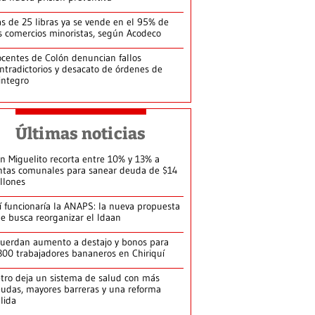
s de 25 libras ya se vende en el 95% de
s comercios minoristas, según Acodeco
centes de Colón denuncian fallos
ntradictorios y desacato de órdenes de
integro
Últimas noticias
n Miguelito recorta entre 10% y 13% a
ntas comunales para sanear deuda de $14
llones
í funcionaría la ANAPS: la nueva propuesta
e busca reorganizar el Idaan
uerdan aumento a destajo y bonos para
300 trabajadores bananeros en Chiriquí
tro deja un sistema de salud con más
udas, mayores barreras y una reforma
llida