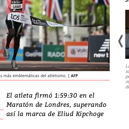
Un fuerte terremoto de magnitud
7,1 se registró este martes 28 de
julio en la prefectura de Kumamoto,
L
al sur de Japón, provocando una
s
emergencia de gran
...
as más emblemáticas del atletismo.
AFP
p
r
d
El atleta firmó 1:59:30 en el
Maratón de Londres, superando
así la marca de Eliud Kipchoge