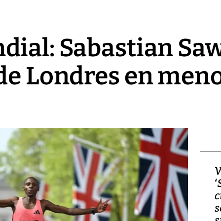
dial: Sabastian Sa
de Londres en meno
Video, Japón: Terremoto
V
deja heridos y graves
‘
daños en Kumamoto
c
s
s