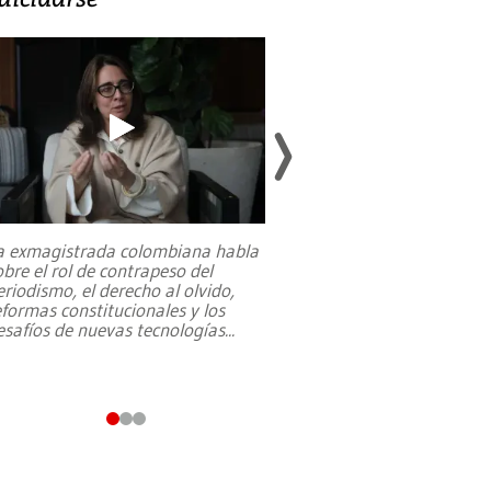
a exmagistrada colombiana habla
Entre recuerdos y es
obre el rol de contrapeso del
referencias hacia sus
eriodismo, el derecho al olvido,
presidente de Brasil,
eformas constitucionales y los
da Silva, oficializó 
esafíos de nuevas tecnologías
...
candidatura
...