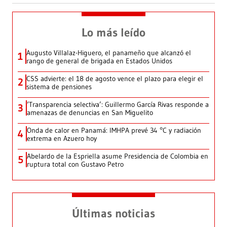
Lo más leído
Augusto Villalaz-Higuero, el panameño que alcanzó el
1
rango de general de brigada en Estados Unidos
CSS advierte: el 18 de agosto vence el plazo para elegir el
2
sistema de pensiones
‘Transparencia selectiva’: Guillermo García Rivas responde a
3
amenazas de denuncias en San Miguelito
Onda de calor en Panamá: IMHPA prevé 34 °C y radiación
4
extrema en Azuero hoy
Abelardo de la Espriella asume Presidencia de Colombia en
5
ruptura total con Gustavo Petro
Últimas noticias