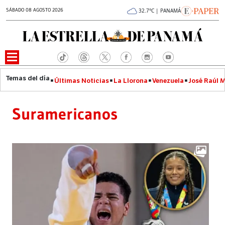
SÁBADO 08 AGOSTO 2026
32.7°C | PANAMÁ
Últimas Noticias
La Llorona
Venezuela
José Raúl 
Suramericanos