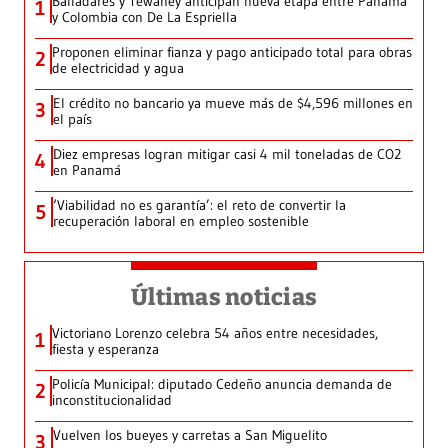
Balladares y Tewaney anticipan nueva etapa entre Panamá
1
y Colombia con De La Espriella
Proponen eliminar fianza y pago anticipado total para obras
2
de electricidad y agua
El crédito no bancario ya mueve más de $4,596 millones en
3
el país
Diez empresas logran mitigar casi 4 mil toneladas de CO2
4
en Panamá
‘Viabilidad no es garantía’: el reto de convertir la
5
recuperación laboral en empleo sostenible
Últimas noticias
Victoriano Lorenzo celebra 54 años entre necesidades,
1
fiesta y esperanza
Policía Municipal: diputado Cedeño anuncia demanda de
2
inconstitucionalidad
Vuelven los bueyes y carretas a San Miguelito
3