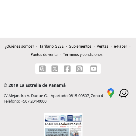
¿Quiénes somos?
Tarifario GESE
Suplementos
Ventas
e-Paper
Puntos de venta
Términos y condiciones
© 2019 La Estrella de Panamá
C/ Alejandro A. Duque G. - Apartado 0815-00507, Zona 4
Teléfono: +507 204-0000