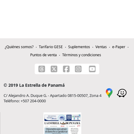
¿Quiénes somos?
Tarifario GESE
Suplementos
Ventas
e-Paper
Puntos de venta
Términos y condiciones
© 2019 La Estrella de Panamá
C/ Alejandro A. Duque G. - Apartado 0815-00507, Zona 4
Teléfono: +507 204-0000