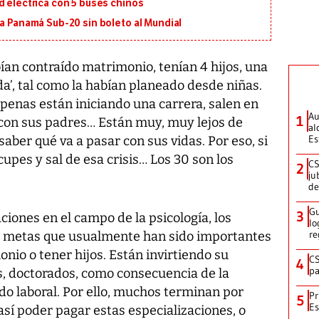
d eléctrica con 5 buses chinos
 a Panamá Sub-20 sin boleto al Mundial
ían contraído matrimonio, tenían 4 hijos, una
da’, tal como la habían planeado desde niñas.
penas están iniciando una carrera, salen en
Au
1
 con sus padres… Están muy, muy lejos de
al
Es
aber qué va a pasar con sus vidas. Por eso, si
upes y sal de esa crisis… Los 30 son los
CS
2
ju
de
Gu
3
iones en el campo de la psicología, los
lo
re
o metas que usualmente han sido importantes
onio o tener hijos. Están invirtiendo su
CS
4
pa
, doctorados, como consecuencia de la
do laboral. Por ello, muchos terminan por
Pr
5
Es
así poder pagar estas especializaciones, o