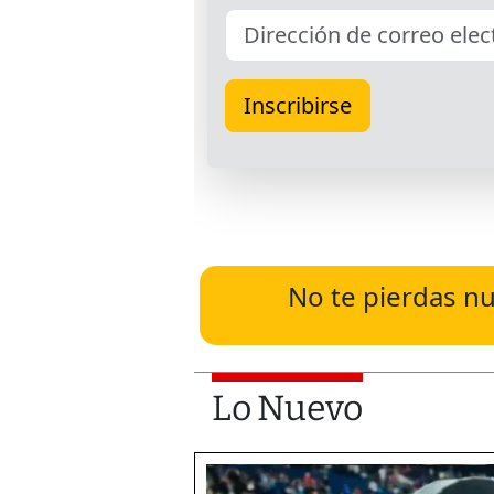
No te pierdas nu
Lo Nuevo