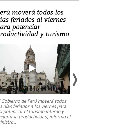
erú moverá todos los
Video, Catalin
ías feriados al viernes
‘Si la gente el
ara potenciar
criminales, la
roductividad y turismo
sociedades de
suicidarse’
l Gobierno de Perú moverá todos
os días feriados a los viernes para
La exmagistrada co
sí potenciar el turismo interno y
sobre el rol de contr
ejorar la productividad, informó el
periodismo, el derech
inistro
...
reformas constitucio
desafíos de nuevas t