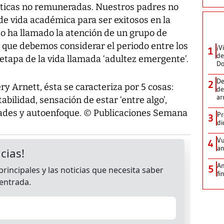
cticas no remuneradas. Nuestros padres no
de vida académica para ser exitosos en la
sto ha llamado la atención de un grupo de
 que debemos considerar el periodo entre los
¡V
1
de
etapa de la vida llamada ‘adultez emergente’.
D
De
2
ry Arnett, ésta se caracteriza por 5 cosas:
de
ar
abilidad, sensación de estar ‘entre algo’,
idades y autoenfoque. © Publicaciones Semana
Pr
3
di
Vu
4
an
An
5
fi