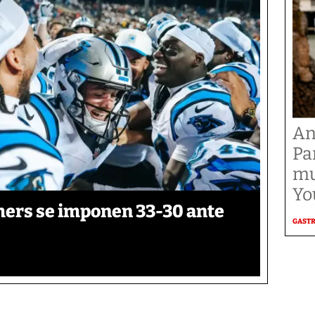
An
Pa
mu
Yo
thers se imponen 33-30 ante
GAST