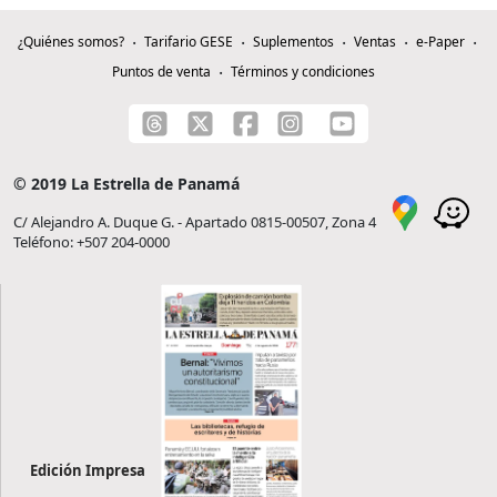
¿Quiénes somos?
Tarifario GESE
Suplementos
Ventas
e-Paper
Puntos de venta
Términos y condiciones
© 2019 La Estrella de Panamá
C/ Alejandro A. Duque G. - Apartado 0815-00507, Zona 4
Teléfono: +507 204-0000
Edición Impresa