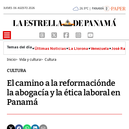
JUEVES 06 AGOSTO 2026
26.9°C | PANAMÁ
Últimas Noticias
La Llorona
Venezuela
José Raúl
Inicio
>
Vida y cultura
>
Cultura
CULTURA
El camino a la reformaciónde
la abogacía y la ética laboral en
Panamá