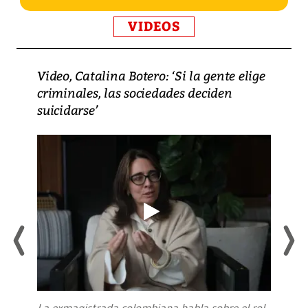
VIDEOS
Video, Catalina Botero: ‘Si la gente elige
criminales, las sociedades deciden
suicidarse’
La exmagistrada colombiana habla sobre el rol