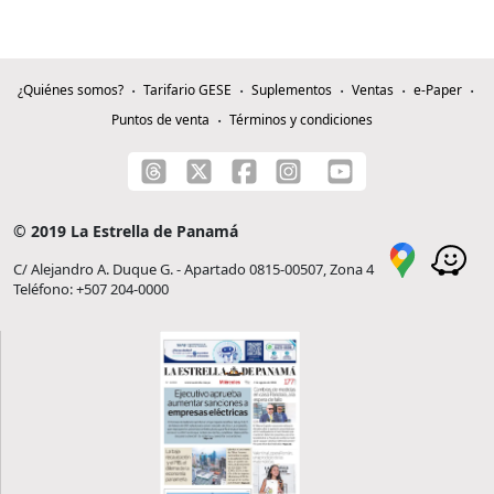
¿Quiénes somos?
Tarifario GESE
Suplementos
Ventas
e-Paper
Puntos de venta
Términos y condiciones
© 2019 La Estrella de Panamá
C/ Alejandro A. Duque G. - Apartado 0815-00507, Zona 4
Teléfono: +507 204-0000