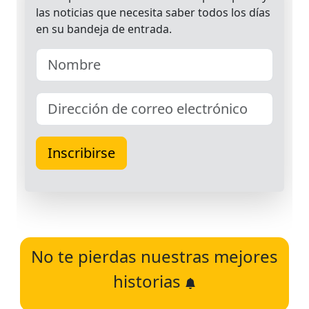
No te pierdas nuestras mejores
historias