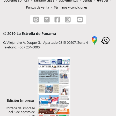
¿Quiénes somos?
Tarifario GESE
Suplementos
Ventas
e-Paper
Puntos de venta
Términos y condiciones
© 2019 La Estrella de Panamá
C/ Alejandro A. Duque G. - Apartado 0815-00507, Zona 4
Teléfono: +507 204-0000
Edición Impresa
Portada del impreso
del 5 de agosto de
2026