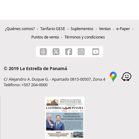
¿Quiénes somos?
Tarifario GESE
Suplementos
Ventas
e-Paper
Puntos de venta
Términos y condiciones
© 2019 La Estrella de Panamá
C/ Alejandro A. Duque G. - Apartado 0815-00507, Zona 4
Teléfono: +507 204-0000