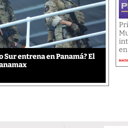
Pr
Mu
in
en
o Sur entrena en Panamá? El
NACI
 Panamax