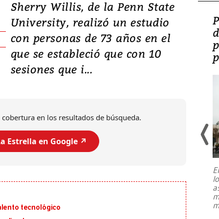
Sherry Willis, de la Penn State
Video: Lula lanza su
P
University, realizó un estudio
candidatura con
d
con personas de 73 años en el
promesas de inversión
p
que se estableció que con 10
en defensa, educación y
p
sesiones que i...
tierras raras
 cobertura en los resultados de búsqueda.
a Estrella en Google ↗️
E
l
Entre recuerdos y escuetas
a
referencias hacia sus adversarios, el
m
presidente de Brasil, Luiz Inácio Lula
m
alento tecnológico
da Silva, oficializó este domingo su
candidatura
...