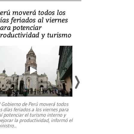
erú moverá todos los
Video, Catalin
ías feriados al viernes
‘Si la gente el
ara potenciar
criminales, la
roductividad y turismo
sociedades de
suicidarse’
l Gobierno de Perú moverá todos
os días feriados a los viernes para
La exmagistrada co
sí potenciar el turismo interno y
sobre el rol de contr
ejorar la productividad, informó el
periodismo, el derech
inistro
...
reformas constitucio
desafíos de nuevas t