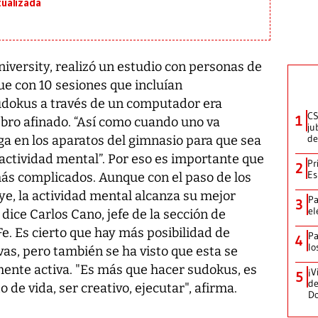
ualizada
niversity, realizó un estudio con personas de
que con 10 sesiones que incluían
dokus a través de un computador era
CS
1
ebro afinado. “Así como cuando uno va
ju
de
ga en los aparatos del gimnasio para que sea
a actividad mental”. Por eso es importante que
Pr
2
Es
ás complicados. Aunque con el paso de los
ye, la actividad mental alcanza su mejor
Pa
3
el
dice Carlos Cano, jefe de la sección de
Fe. Es cierto que hay más posibilidad de
Pa
4
lo
s, pero también se ha visto que esta se
mente activa. "Es más que hacer sudokus, es
¡V
5
de
o de vida, ser creativo, ejecutar", afirma.
D