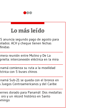
Lo más leído
S anuncia segundo pago de agosto para
bilados: ACH y cheque tienen fechas
finidas
imera reunión entre Mulino y De La
priella: interconexión eléctrica en la mira
namá comienza su ruta a la movilidad
éctrica con 5 buses chinos
namá Sub-21 se queda con el bronce en
s Juegos Centroamericanos y del Caribe
iernes dorado para Panamá!: Dos medallas
 oro y un récord histórico en Santo
omingo