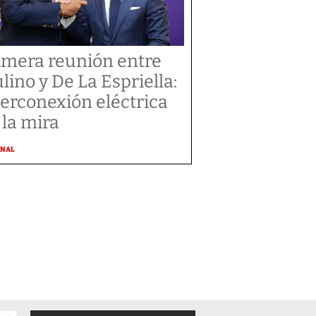
imera reunión entre
lino y De La Espriella:
terconexión eléctrica
 la mira
ONAL