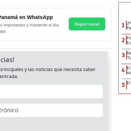
e Panamá en WhatsApp
¿P
Seguir canal
1
as importantes y mantente al día
Pa
App.
Pr
2
Es
De
3
‘S
El
4
no
El
5