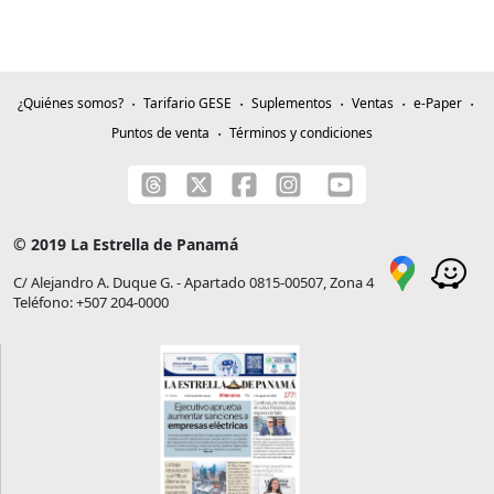
¿Quiénes somos?
Tarifario GESE
Suplementos
Ventas
e-Paper
Puntos de venta
Términos y condiciones
© 2019 La Estrella de Panamá
C/ Alejandro A. Duque G. - Apartado 0815-00507, Zona 4
Teléfono: +507 204-0000