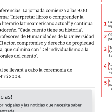
onferencias. La jornada comienza a las 9:00
tema: “Interpretar libros o comprender la
Ca
o literario latinoamericano actual” y continua
1
li
adoreño, “Cada cuento tiene su historia”.
CS
2
profesores de Humanidades de la Universidad
pa
“El actor, compromiso y derecho de propiedad
‘T
3
a; que culmina con “Del individualismo a la
Ri
orales del cuento”.
Sa
Ab
4
de
al se llevará a cabo la ceremonia de
Pe
Miró 2008.
Au
5
al
Es