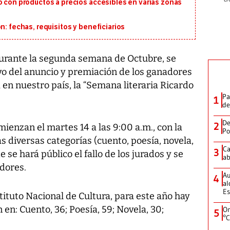
o con productos a precios accesibles en varias zonas
n: fechas, requisitos y beneficiarios
rante la segunda semana de Octubre, se
vo del anuncio y premiación de los ganadores
 en nuestro país, la “Semana literaria Ricardo
Pa
1
de
De
2
ienzan el martes 14 a las 9:00 a.m., con la
Po
s diversas categorías (cuento, poesía, novela,
Ca
3
 se hará público el fallo de los jurados y se
ab
adores.
Au
4
al
Es
stituto Nacional de Cultura, para este año hay
 en: Cuento, 36; Poesía, 59; Novela, 30;
On
5
°C