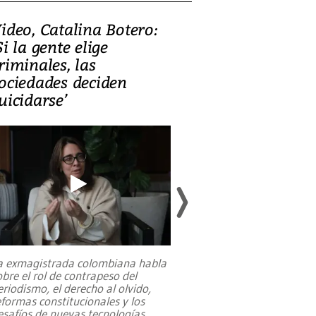
ideo, Catalina Botero:
Video: Lula la
Si la gente elige
candidatura 
riminales, las
promesas de i
ociedades deciden
en defensa, ed
uicidarse’
tierras raras
a exmagistrada colombiana habla
Entre recuerdos y es
obre el rol de contrapeso del
referencias hacia sus
eriodismo, el derecho al olvido,
presidente de Brasil,
eformas constitucionales y los
da Silva, oficializó 
esafíos de nuevas tecnologías
...
candidatura
...