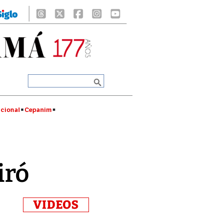
cional
Cepanim
iró
VIDEOS