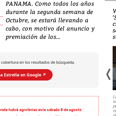
PANAMA. Como todos los años
Video, Japón: Terremoto
V
durante la segunda semana de
deja heridos y graves
‘
Octubre, se estará llevando a
daños en Kumamoto
c
cabo, con motivo del anuncio y
s
premiación de los...
s
 cobertura en los resultados de búsqueda.
a Estrella en Google ↗️
Un fuerte terremoto de magnitud
7,1 se registró este martes 28 de
julio en la prefectura de Kumamoto,
L
al sur de Japón, provocando una
s
emergencia de gran
...
p
onde habrá agroferias este sábado 8 de agosto
r
d