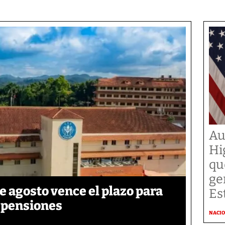
Au
Hi
qu
ge
de agosto vence el plazo para
Es
e pensiones
NACI