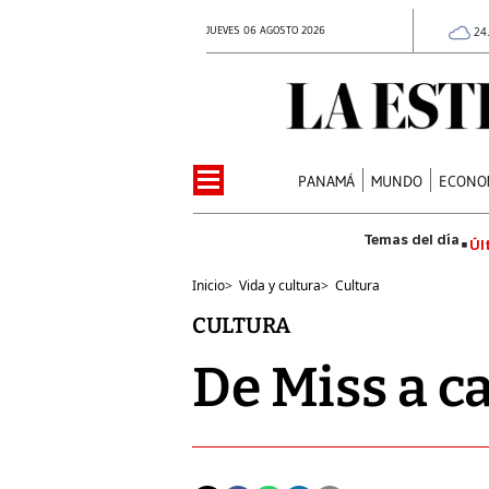
JUEVES 06 AGOSTO 2026
24
PANAMÁ
MUNDO
ECONO
Úl
Inicio
>
Vida y cultura
>
Cultura
CULTURA
De Miss a c