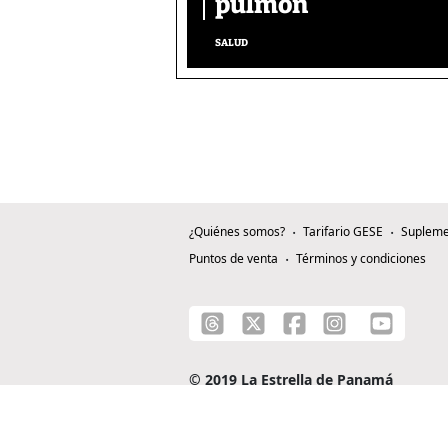
pulmón
SALUD
¿Quiénes somos?
Tarifario GESE
Supleme
Puntos de venta
Términos y condiciones
© 2019 La Estrella de Panamá
C/ Alejandro A. Duque G. - Apartado 0815-0
Teléfono: +507 204-0000