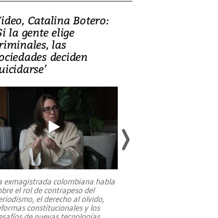
ideo, Catalina Botero:
Video: Lula la
Si la gente elige
candidatura 
riminales, las
promesas de i
ociedades deciden
en defensa, ed
uicidarse’
tierras raras
a exmagistrada colombiana habla
Entre recuerdos y es
obre el rol de contrapeso del
referencias hacia sus
eriodismo, el derecho al olvido,
presidente de Brasil,
eformas constitucionales y los
da Silva, oficializó 
esafíos de nuevas tecnologías
...
candidatura
...