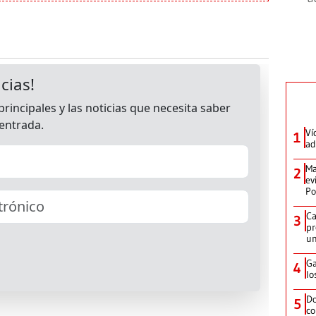
Ví
1
ad
Ma
2
ev
Po
Ca
3
pr
un
Ga
4
lo
Do
5
co