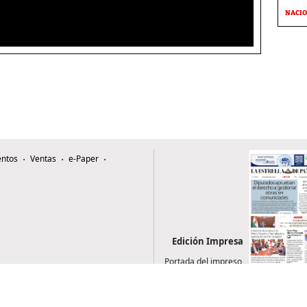
NACI
ntos
Ventas
e-Paper
Edición Impresa
Portada del impreso
del 6 de agosto de
2026
0507, Zona 4