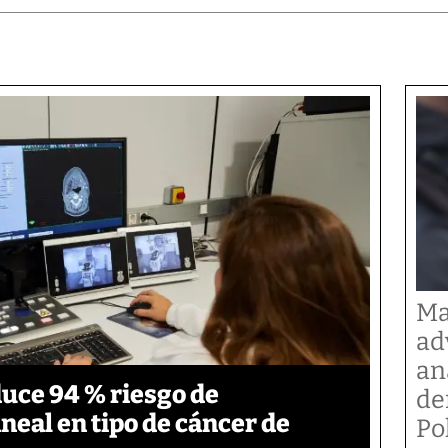
Ma
ad
an
duce 94 % riesgo de
de
neal en tipo de cáncer de
Po