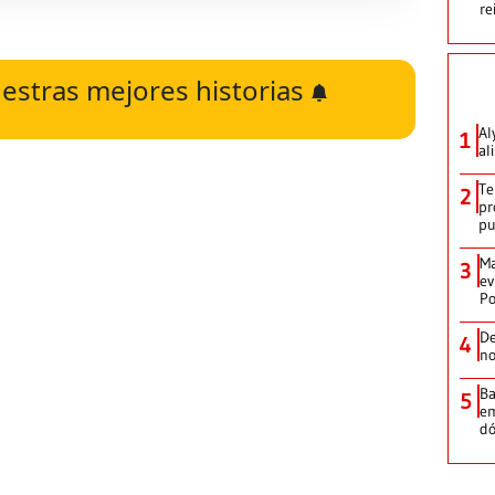
re
estras mejores historias
Al
1
al
Te
2
pr
p
Ma
3
ev
Po
De
4
no
Ba
5
em
dó