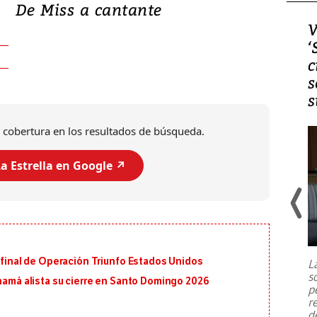
De Miss a cantante
Video, Japón: Terremoto
V
deja heridos y graves
‘
daños en Kumamoto
c
s
s
 cobertura en los resultados de búsqueda.
a Estrella en Google ↗️
Un fuerte terremoto de magnitud
7,1 se registró este martes 28 de
julio en la prefectura de Kumamoto,
n final de Operación Triunfo Estados Unidos
L
al sur de Japón, provocando una
s
emergencia de gran
...
anamá alista su cierre en Santo Domingo 2026
p
r
d