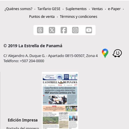
¿Quiénes somos?
Tarifario GESE
Suplementos
Ventas
e-Paper
Puntos de venta
Términos y condiciones
© 2019 La Estrella de Panamá
C/ Alejandro A. Duque G. - Apartado 0815-00507, Zona 4
Teléfono: +507 204-0000
Edición Impresa
Portada del impreso