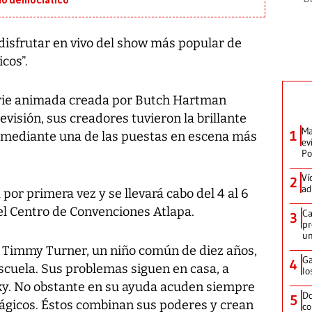
mo democrático
disfrutar en vivo del show más popular de
cos”.
rie animada creada por Butch Hartman
levisión, sus creadores tuvieron la brillante
Ma
1
o, mediante una de las puestas en escena más
ev
Po
Ví
2
ad
por primera vez y se llevará cabo del 4 al 6
el Centro de Convenciones Atlapa.
Ca
3
pr
un
e Timmy Turner, un niño común de diez años,
Ga
4
scuela. Sus problemas siguen en casa, a
lo
y. No obstante en su ayuda acuden siempre
Do
5
gicos. Éstos combinan sus poderes y crean
co