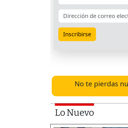
No te pierdas nu
Lo Nuevo