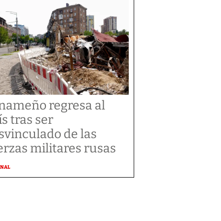
nameño regresa al
ís tras ser
svinculado de las
erzas militares rusas
ONAL