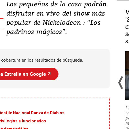
Los pequeños de la casa podrán
Video, Japón: Terremoto
V
disfrutar en vivo del show más
deja heridos y graves
‘
popular de Nickelodeon : “Los
daños en Kumamoto
c
padrinos mágicos”.
s
s
 cobertura en los resultados de búsqueda.
a Estrella en Google ↗️
Un fuerte terremoto de magnitud
7,1 se registró este martes 28 de
julio en la prefectura de Kumamoto,
L
al sur de Japón, provocando una
s
Desfile Nacional Danza de Diablos
emergencia de gran
...
p
rivilegios a funcionarios
r
d