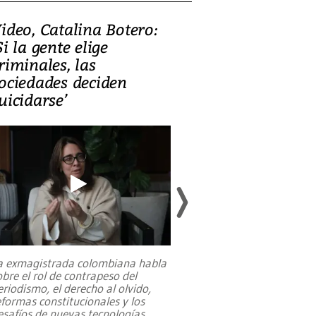
ideo, Catalina Botero:
Video: Lula la
Si la gente elige
candidatura 
riminales, las
promesas de i
ociedades deciden
en defensa, ed
uicidarse’
tierras raras
a exmagistrada colombiana habla
Entre recuerdos y es
obre el rol de contrapeso del
referencias hacia sus
eriodismo, el derecho al olvido,
presidente de Brasil,
eformas constitucionales y los
da Silva, oficializó 
esafíos de nuevas tecnologías
...
candidatura
...