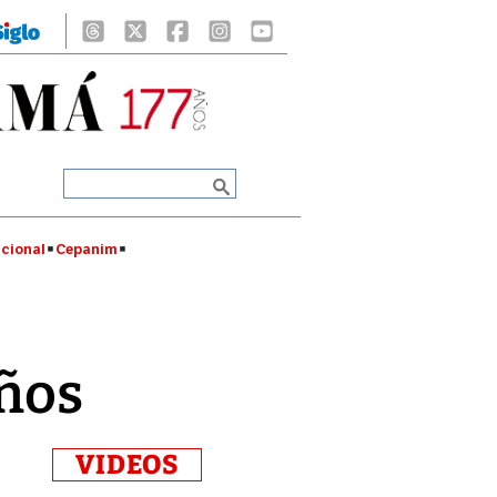
cional
Cepanim
ños
VIDEOS