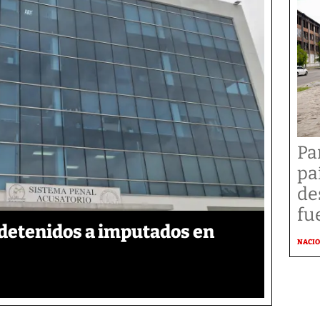
Pa
pa
de
fu
detenidos a imputados en
NACI