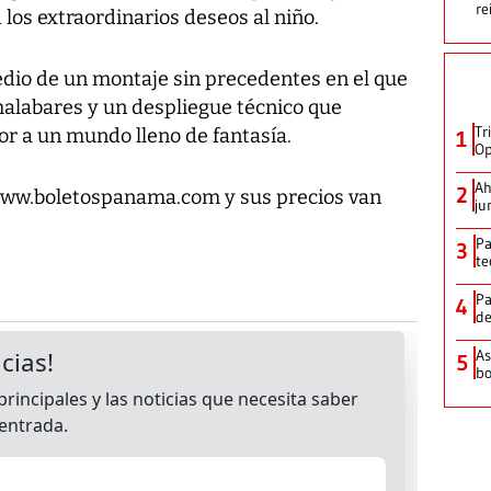
re
 los extraordinarios deseos al niño.
edio de un montaje sin precedentes en el que
malabares y un despliegue técnico que
Tr
or a un mundo lleno de fantasía.
1
Op
Ah
2
 www.boletospanama.com y sus precios van
ju
Pa
3
te
Pa
4
de
As
5
bo