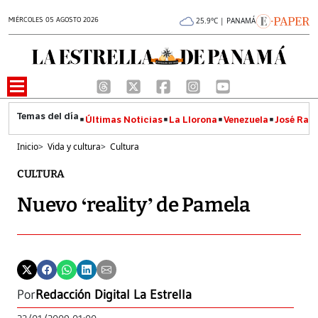
MIÉRCOLES 05 AGOSTO 2026
25.9°C | PANAMÁ
Últimas Noticias
La Llorona
Venezuela
José Raúl
Inicio
>
Vida y cultura
>
Cultura
CULTURA
Nuevo ‘reality’ de Pamela
Por
Redacción Digital La Estrella