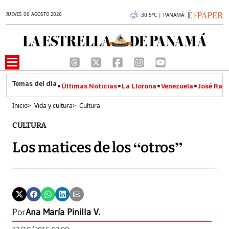
JUEVES 06 AGOSTO 2026
30.5°C | PANAMÁ
Últimas Noticias
La Llorona
Venezuela
José Raúl
Inicio
>
Vida y cultura
>
Cultura
CULTURA
Los matices de los “otros”
Por
Ana María Pinilla V.