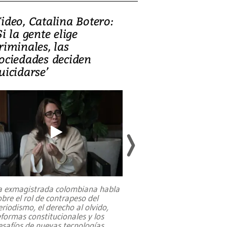
ideo, Catalina Botero:
Video: Lula la
Si la gente elige
candidatura 
riminales, las
promesas de i
ociedades deciden
en defensa, ed
uicidarse’
tierras raras
a exmagistrada colombiana habla
Entre recuerdos y es
obre el rol de contrapeso del
referencias hacia sus
eriodismo, el derecho al olvido,
presidente de Brasil,
eformas constitucionales y los
da Silva, oficializó 
esafíos de nuevas tecnologías
...
candidatura
...