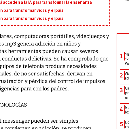
á acceden a la IA para transformar la enseñanza
 para transformar vidas y el país
 para transformar vidas y el país
lares, computadoras portátiles, videojuegos y
os mp3 genera adicción en niños y
stas herramientas pueden causar severos
Ma
1
 a conductas delictivas. Se ha comprobado que
ev
Po
equipos de telefonía produce necesidades
cuales, de no ser satisfechas, derivan en
Ví
2
ad
rustración y pérdida del control de impulsos,
igencias para con los padres.
Ca
3
pr
un
CNOLOGÍAS
Ga
4
lo
o el messenger pueden ser simples
Do
5
co
e convierten en adicción, se producen