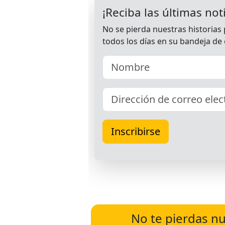
No te pierdas nu