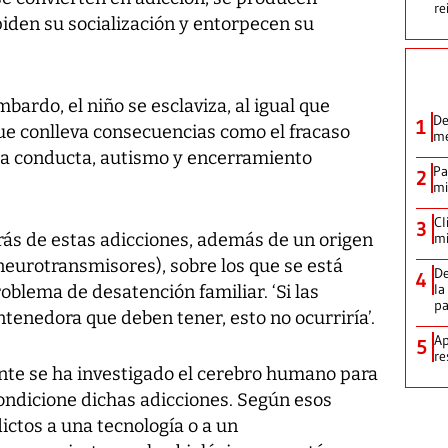
re
piden su socialización y entorpecen su
mbardo, el niño se esclaviza, al igual que
De
1
que conlleva consecuencias como el fracaso
me
e la conducta, autismo y encerramiento
Pa
2
mi
Cl
3
trás de estas adicciones, además de un origen
mi
(neurotransmisores), sobre los que se está
De
4
la
oblema de desatención familiar. ‘Si las
p
ntenedora que deben tener, esto no ocurriría’.
Ap
5
re
te se ha investigado el cerebro humano para
condicione dichas adicciones. Según esos
ictos a una tecnología o a un