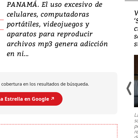
PANAMÁ. El uso excesivo de
Video, Japón: Terremoto
V
celulares, computadoras
deja heridos y graves
‘
portátiles, videojuegos y
daños en Kumamoto
c
aparatos para reproducir
s
archivos mp3 genera adicción
s
en ni...
 cobertura en los resultados de búsqueda.
a Estrella en Google ↗️
Un fuerte terremoto de magnitud
7,1 se registró este martes 28 de
julio en la prefectura de Kumamoto,
L
al sur de Japón, provocando una
s
emergencia de gran
...
p
r
d